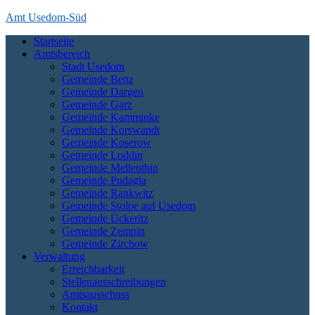
Skip
Amt Usedom-Süd
to
Startseite
content
Das Amt Usedom-Süd ist die Verwaltung für einen großen Bereich
Amtsbereich
auf der Insel Usedom. Es erstreckt sich vom Seebad Zempin im
Stadt Usedom
Nordwesten bis an die polnische Grenze bei Garz und Kamminke im
Gemeinde Benz
Osten und die Zecheriner Brücke im Süden der Insel.
Gemeinde Dargen
Gemeinde Garz
Gemeinde Kamminke
Gemeinde Korswandt
Gemeinde Koserow
Gemeinde Loddin
Gemeinde Mellenthin
Gemeinde Pudagla
Gemeinde Rankwitz
Gemeinde Stolpe auf Usedom
Gemeinde Ückeritz
Gemeinde Zempin
Gemeinde Zirchow
Verwaltung
Erreichbarkeit
Stellenausschreibungen
Amtsausschuss
Kontakt