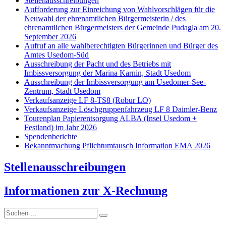
Stellenausschreibungen
Aufforderung zur Einreichung von Wahlvorschlägen für die
Neuwahl der ehrenamtlichen Bürgermeisterin / des
ehrenamtlichen Bürgermeisters der Gemeinde Pudagla am 20.
September 2026
Aufruf an alle wahlberechtigten Bürgerinnen und Bürger des
Amtes Usedom-Süd
Ausschreibung der Pacht und des Betriebs mit
Imbissversorgung der Marina Karnin, Stadt Usedom
Ausschreibung der Imbissversorgung am Usedomer-See-
Zentrum, Stadt Usedom
Verkaufsanzeige LF 8-TS8 (Robur LO)
Verkaufsanzeige Löschgruppenfahrzeug LF 8 Daimler-Benz
Tourenplan Papierentsorgung ALBA (Insel Usedom +
Festland) im Jahr 2026
Spendenberichte
Bekanntmachung Pflichtumtausch Information EMA 2026
Stellenausschreibungen
I
nformationen zur X-Rechnung
Suche
nach: