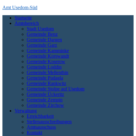
Skip
Amt Usedom-Süd
to
Startseite
content
Das Amt Usedom-Süd ist die Verwaltung für einen großen Bereich
Amtsbereich
auf der Insel Usedom. Es erstreckt sich vom Seebad Zempin im
Stadt Usedom
Nordwesten bis an die polnische Grenze bei Garz und Kamminke im
Gemeinde Benz
Osten und die Zecheriner Brücke im Süden der Insel.
Gemeinde Dargen
Gemeinde Garz
Gemeinde Kamminke
Gemeinde Korswandt
Gemeinde Koserow
Gemeinde Loddin
Gemeinde Mellenthin
Gemeinde Pudagla
Gemeinde Rankwitz
Gemeinde Stolpe auf Usedom
Gemeinde Ückeritz
Gemeinde Zempin
Gemeinde Zirchow
Verwaltung
Erreichbarkeit
Stellenausschreibungen
Amtsausschuss
Kontakt