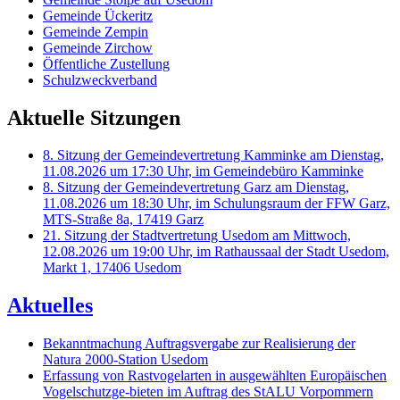
Gemeinde Ückeritz
Gemeinde Zempin
Gemeinde Zirchow
Öffentliche Zustellung
Schulzweckverband
Aktuelle Sitzungen
8. Sitzung der Gemeindevertretung Kamminke am Dienstag,
11.08.2026 um 17:30 Uhr, im Gemeindebüro Kamminke
8. Sitzung der Gemeindevertretung Garz am Dienstag,
11.08.2026 um 18:30 Uhr, im Schulungsraum der FFW Garz,
MTS-Straße 8a, 17419 Garz
21. Sitzung der Stadtvertretung Usedom am Mittwoch,
12.08.2026 um 19:00 Uhr, im Rathaussaal der Stadt Usedom,
Markt 1, 17406 Usedom
Aktuelles
Bekanntmachung Auftragsvergabe zur Realisierung der
Natura 2000-Station Usedom
Erfassung von Rastvogelarten in ausgewählten Europäischen
Vogelschutzge-bieten im Auftrag des StALU Vorpommern