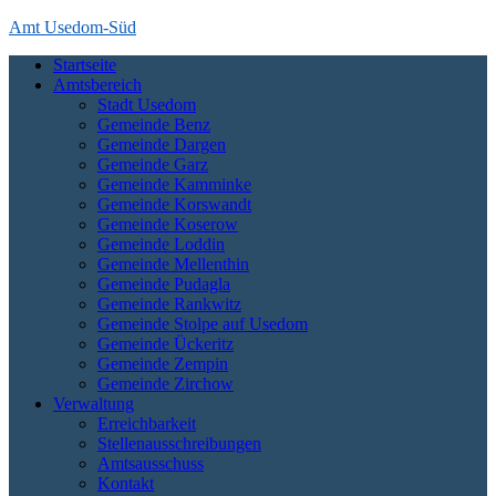
Skip
Amt Usedom-Süd
to
Startseite
content
Das Amt Usedom-Süd ist die Verwaltung für einen großen Bereich
Amtsbereich
auf der Insel Usedom. Es erstreckt sich vom Seebad Zempin im
Stadt Usedom
Nordwesten bis an die polnische Grenze bei Garz und Kamminke im
Gemeinde Benz
Osten und die Zecheriner Brücke im Süden der Insel.
Gemeinde Dargen
Gemeinde Garz
Gemeinde Kamminke
Gemeinde Korswandt
Gemeinde Koserow
Gemeinde Loddin
Gemeinde Mellenthin
Gemeinde Pudagla
Gemeinde Rankwitz
Gemeinde Stolpe auf Usedom
Gemeinde Ückeritz
Gemeinde Zempin
Gemeinde Zirchow
Verwaltung
Erreichbarkeit
Stellenausschreibungen
Amtsausschuss
Kontakt