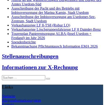
Amtes Usedom-Süd
Ausschreibung der Pacht und des Betriebs mit
Imbissversorgung der Marina Karnin, Stadt Usedom
Ausschreibung der Imbissversorgung am Usedomer-See-
Zentrum, Stadt Usedom
Verkaufsanzeige LF 8-TS8 (Robur LO)
Verkaufsanzeige Löschgruppenfahrzeug LF 8 Daimler-Benz
Tourenplan Papierentsorgung ALBA (Insel Usedom +
Festland) im Jahr 2026
Spendenberichte
Bekanntmachung Pflichtumtausch Information EMA 2026
Stellenausschreibungen
I
nformationen zur X-Rechnung
Suche
nach:
Links
Startseite
Bürgerinformationssystem
Kontakt