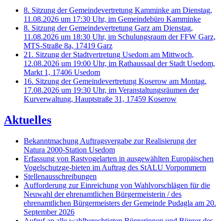
8. Sitzung der Gemeindevertretung Kamminke am Dienstag,
11.08.2026 um 17:30 Uhr, im Gemeindebüro Kamminke
8. Sitzung der Gemeindevertretung Garz am Dienstag,
11.08.2026 um 18:30 Uhr, im Schulungsraum der FFW Garz,
MTS-Straße 8a, 17419 Garz
21. Sitzung der Stadtvertretung Usedom am Mittwoch,
12.08.2026 um 19:00 Uhr, im Rathaussaal der Stadt Usedom,
Markt 1, 17406 Usedom
16. Sitzung der Gemeindevertretung Koserow am Montag,
17.08.2026 um 19:30 Uhr, im Veranstaltungsräumen der
Kurverwaltung, Hauptstraße 31, 17459 Koserow
Aktuelles
Bekanntmachung Auftragsvergabe zur Realisierung der
Natura 2000-Station Usedom
Erfassung von Rastvogelarten in ausgewählten Europäischen
Vogelschutzge-bieten im Auftrag des StALU Vorpommern
Stellenausschreibungen
Aufforderung zur Einreichung von Wahlvorschlägen für die
Neuwahl der ehrenamtlichen Bürgermeisterin / des
ehrenamtlichen Bürgermeisters der Gemeinde Pudagla am 20.
September 2026
Aufruf an alle wahlberechtigten Bürgerinnen und Bürger des