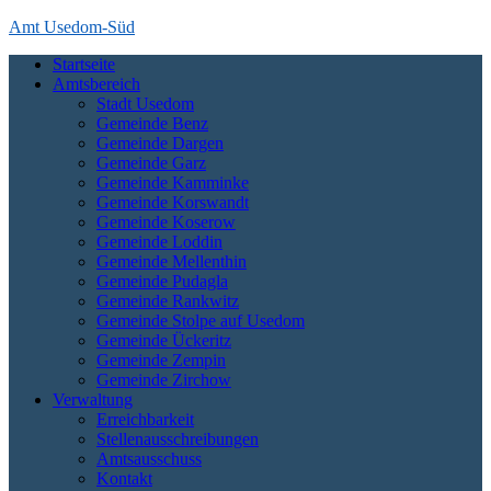
Skip
Amt Usedom-Süd
to
Startseite
content
Das Amt Usedom-Süd ist die Verwaltung für einen großen Bereich
Amtsbereich
auf der Insel Usedom. Es erstreckt sich vom Seebad Zempin im
Stadt Usedom
Nordwesten bis an die polnische Grenze bei Garz und Kamminke im
Gemeinde Benz
Osten und die Zecheriner Brücke im Süden der Insel.
Gemeinde Dargen
Gemeinde Garz
Gemeinde Kamminke
Gemeinde Korswandt
Gemeinde Koserow
Gemeinde Loddin
Gemeinde Mellenthin
Gemeinde Pudagla
Gemeinde Rankwitz
Gemeinde Stolpe auf Usedom
Gemeinde Ückeritz
Gemeinde Zempin
Gemeinde Zirchow
Verwaltung
Erreichbarkeit
Stellenausschreibungen
Amtsausschuss
Kontakt