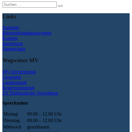
Suche
nach:
Links
Startseite
Bürgerinformationssystem
Kontakt
Impressum
Datenschutz
Wegweiser MV
MV-Serviceportal
Geoportal
Landesportal
Regierungsportal
ZV Elektronische Verwaltung
Sprechzeiten
Montag
09.00 – 12.00 Uhr
Dienstag
09.00 – 12.00 Uhr
Mittwoch
geschlossen