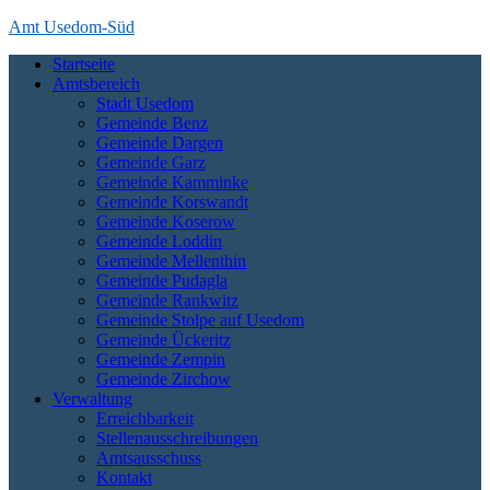
Skip
Amt Usedom-Süd
to
Startseite
content
Das Amt Usedom-Süd ist die Verwaltung für einen großen Bereich
Amtsbereich
auf der Insel Usedom. Es erstreckt sich vom Seebad Zempin im
Stadt Usedom
Nordwesten bis an die polnische Grenze bei Garz und Kamminke im
Gemeinde Benz
Osten und die Zecheriner Brücke im Süden der Insel.
Gemeinde Dargen
Gemeinde Garz
Gemeinde Kamminke
Gemeinde Korswandt
Gemeinde Koserow
Gemeinde Loddin
Gemeinde Mellenthin
Gemeinde Pudagla
Gemeinde Rankwitz
Gemeinde Stolpe auf Usedom
Gemeinde Ückeritz
Gemeinde Zempin
Gemeinde Zirchow
Verwaltung
Erreichbarkeit
Stellenausschreibungen
Amtsausschuss
Kontakt