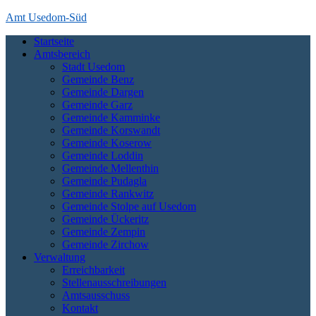
Skip
Amt Usedom-Süd
to
Startseite
content
Das Amt Usedom-Süd ist die Verwaltung für einen großen Bereich
Amtsbereich
auf der Insel Usedom. Es erstreckt sich vom Seebad Zempin im
Stadt Usedom
Nordwesten bis an die polnische Grenze bei Garz und Kamminke im
Gemeinde Benz
Osten und die Zecheriner Brücke im Süden der Insel.
Gemeinde Dargen
Gemeinde Garz
Gemeinde Kamminke
Gemeinde Korswandt
Gemeinde Koserow
Gemeinde Loddin
Gemeinde Mellenthin
Gemeinde Pudagla
Gemeinde Rankwitz
Gemeinde Stolpe auf Usedom
Gemeinde Ückeritz
Gemeinde Zempin
Gemeinde Zirchow
Verwaltung
Erreichbarkeit
Stellenausschreibungen
Amtsausschuss
Kontakt