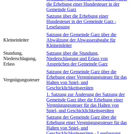
die Erhebung einer Hundesteuer in der
Gemeinde Garz
Satzung über die Erhebung einer
Hundesteuer in der Gemeinde Garz -
Lesefassung
Satzung der Gemeinde Garz über die
Kleineinleiter
Abwälzung der Abwasserabgabe für
Kleineinleiter
Stundung,
Satzung über die Stundung,
Niederschlagung,
Niederschlagung und Erlass von
Erlass
Ansprüchen der Gemeinde Garz
Satzung der Gemeinde Garz über die
Erhebung einer Vergnügungssteuer für das
Vergnügungssteuer
Halten von Spiel- und
Geschicklichkeitsgeräten
1. Satzung zur Änderung der Satzung der
Gemeinde Garz über die Erhebung einer
Vergnügungssteuer für das Halten von
Spiel- und Geschicklichkeitsgeräten
Satzung der Gemeinde Garz über die
Erhebung einer Vergnügungssteuer für das
Halten von Spiel- und
Geschicklichkeitsgeräten - Lesefassung