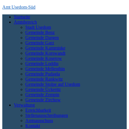
Skip
Amt Usedom-Süd
to
Startseite
content
Das Amt Usedom-Süd ist die Verwaltung für einen großen Bereich
Amtsbereich
auf der Insel Usedom. Es erstreckt sich vom Seebad Zempin im
Stadt Usedom
Nordwesten bis an die polnische Grenze bei Garz und Kamminke im
Gemeinde Benz
Osten und die Zecheriner Brücke im Süden der Insel.
Gemeinde Dargen
Gemeinde Garz
Gemeinde Kamminke
Gemeinde Korswandt
Gemeinde Koserow
Gemeinde Loddin
Gemeinde Mellenthin
Gemeinde Pudagla
Gemeinde Rankwitz
Gemeinde Stolpe auf Usedom
Gemeinde Ückeritz
Gemeinde Zempin
Gemeinde Zirchow
Verwaltung
Erreichbarkeit
Stellenausschreibungen
Amtsausschuss
Kontakt