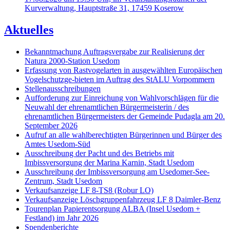
Kurverwaltung, Hauptstraße 31, 17459 Koserow
Aktuelles
Bekanntmachung Auftragsvergabe zur Realisierung der
Natura 2000-Station Usedom
Erfassung von Rastvogelarten in ausgewählten Europäischen
Vogelschutzge-bieten im Auftrag des StALU Vorpommern
Stellenausschreibungen
Aufforderung zur Einreichung von Wahlvorschlägen für die
Neuwahl der ehrenamtlichen Bürgermeisterin / des
ehrenamtlichen Bürgermeisters der Gemeinde Pudagla am 20.
September 2026
Aufruf an alle wahlberechtigten Bürgerinnen und Bürger des
Amtes Usedom-Süd
Ausschreibung der Pacht und des Betriebs mit
Imbissversorgung der Marina Karnin, Stadt Usedom
Ausschreibung der Imbissversorgung am Usedomer-See-
Zentrum, Stadt Usedom
Verkaufsanzeige LF 8-TS8 (Robur LO)
Verkaufsanzeige Löschgruppenfahrzeug LF 8 Daimler-Benz
Tourenplan Papierentsorgung ALBA (Insel Usedom +
Festland) im Jahr 2026
Spendenberichte