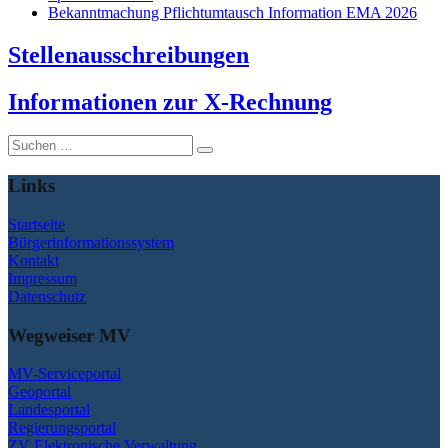
Bekanntmachung Pflichtumtausch Information EMA 2026
Stellenausschreibungen
I
nformationen zur X-Rechnung
Suche
nach:
Links
Startseite
Bürgerinformationssystem
Kontakt
Impressum
Datenschutz
Wegweiser MV
MV-Serviceportal
Geoportal
Landesportal
Regierungsportal
ZV Elektronische Verwaltung