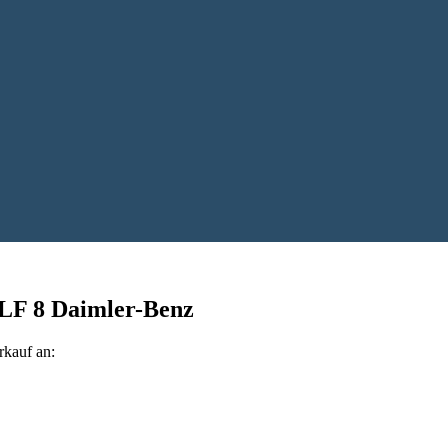
 LF 8 Daimler-Benz
kauf an: