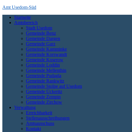
Skip
Amt Usedom-Süd
to
Startseite
content
Das Amt Usedom-Süd ist die Verwaltung für einen großen Bereich a
Amtsbereich
die Zecheriner Brücke im Süden der Insel.
Stadt Usedom
Gemeinde Benz
Gemeinde Dargen
Gemeinde Garz
Gemeinde Kamminke
Gemeinde Korswandt
Gemeinde Koserow
Gemeinde Loddin
Gemeinde Mellenthin
Gemeinde Pudagla
Gemeinde Rankwitz
Gemeinde Stolpe auf Usedom
Gemeinde Ückeritz
Gemeinde Zempin
Gemeinde Zirchow
Verwaltung
Erreichbarkeit
Stellenausschreibungen
Amtsausschuss
Kontakt