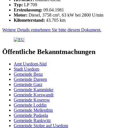
Typ:
LP 709
Erstzulassung:
09.04.1981
Motor:
Diesel, 3758 cm³, 63 kW bei 2800 U/min
Kilometerstand:
43.705 km
Weitere Details entnehmen Sie bitte diesem Dokument.
Öffentliche Bekanntmachungen
Amt Usedom-Süd
Stadt Usedom
Gemeinde Benz
Gemeinde Dargen
Gemeinde Garz
Gemeinde Kamminke
Gemeinde Korswandt
Gemeinde Koserow
Gemeinde Loddin
Gemeinde Mellenthin
Gemeinde Pudagla
Gemeinde Rankwitz
Gemeinde Stolpe auf Usedom