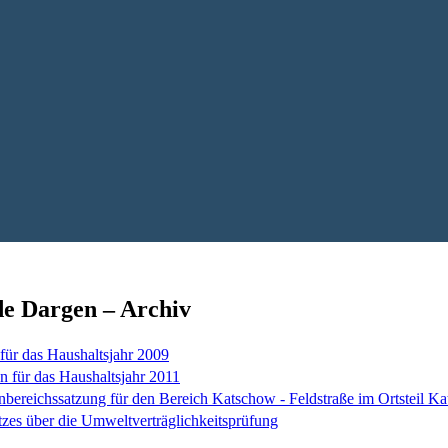
e Dargen – Archiv
ür das Haushaltsjahr 2009
für das Haushaltsjahr 2011
reichssatzung für den Bereich Katschow - Feldstraße im Ortsteil 
zes über die Umweltverträglichkeitsprüfung