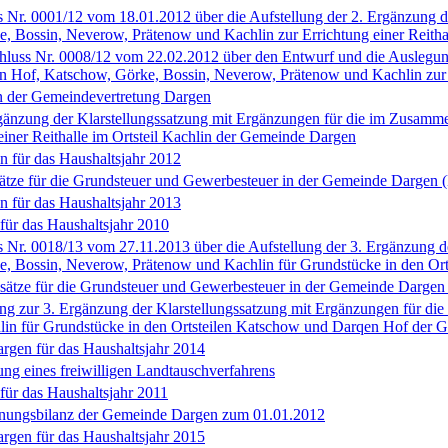
. 0001/12 vom 18.01.2012 über die Aufstellung der 2. Ergänzung d
, Bossin, Neverow, Prätenow und Kachlin zur Errichtung einer Reitha
ss Nr. 0008/12 vom 22.02.2012 über den Entwurf und die Auslegung 
 Hof, Katschow, Görke, Bossin, Neverow, Prätenow und Kachlin zur E
n der Gemeindevertretung Dargen
nzung der Klarstellungssatzung mit Ergänzungen für die im Zusamme
iner Reithalle im Ortsteil Kachlin der Gemeinde Dargen
 für das Haushaltsjahr 2012
ätze für die Grundsteuer und Gewerbesteuer in der Gemeinde Dargen 
 für das Haushaltsjahr 2013
ür das Haushaltsjahr 2010
. 0018/13 vom 27.11.2013 über die Aufstellung der 3. Ergänzung de
ke, Bossin, Neverow, Prätenow und Kachlin für Grundstücke in den O
sätze für die Grundsteuer und Gewerbesteuer in der Gemeinde Dargen
 zur 3. Ergänzung der Klarstellungssatzung mit Ergänzungen für di
in für Grundstücke in den Ortsteilen Katschow und Darqen Hof der
gen für das Haushaltsjahr 2014
ng eines freiwilligen Landtauschverfahrens
ür das Haushaltsjahr 2011
nungsbilanz der Gemeinde Dargen zum 01.01.2012
gen für das Haushaltsjahr 2015