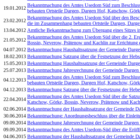
Bekanntmachung des Amtes Usedom Süd zum Beschluss Nr
19.01.2012
bebauten Ortsteile Dargen, Dargen Hof, Katschow, Görke
Bekanntmachung des Amtes Usedom Süd über den Beschlu
23.02.2012
die im Zusammenhang bebauten Ortsteile Dargen, Dargen
13.04.2012
Amtliche Bekanntmachung zum Übergang eines Sitzes i
Bekanntmachung des Amtes Usedom Süd über die 2. Ergä
21.05.2012
Bossin, Neverow, Prätenow und Kachlin zur Errichtung e
04.07.2012
Bekanntmachung Haushaltssatzung der Gemeinde Dargen
18.02.2013
Bekanntmachung Satzung über die Festsetzung der Hebs
15.05.2013
Bekanntmachung Haushaltssatzung der Gemeinde Dargen
25.07.2013
Bekanntmachung Jahresrechnung der Gemeinde Dargen f
Bekanntmachung des Amtes Usedom Süd zum Beschluss Nr
04.12.2013
bebauten Ortsteile Dargen, Dargen Hof, Katschow, Gör
04.12.2013
Bekanntmachung Satzung über die Festsetzung der Hebe
Bekanntmachung des Amtes Usedom Süd über die Satzung
22.04.2014
Katschow, Görke, Bossin, Neverow, Prätenow und Kachl
02.06.2014
Bekanntmachung der Haushaltssatzung der Gemeinde Dar
30.06.2014
Bekanntmachung: Anordnungsbeschluss über die Einleitu
09.09.2014
Bekanntmachung Jahresrechnung der Gemeinde Dargen f
09.09.2014
Bekanntmachung des Amtes Usedom-Süd über die Eröff
04.06.2015
Bekanntmachung der Haushaltssatzung der Gemeinde Dar