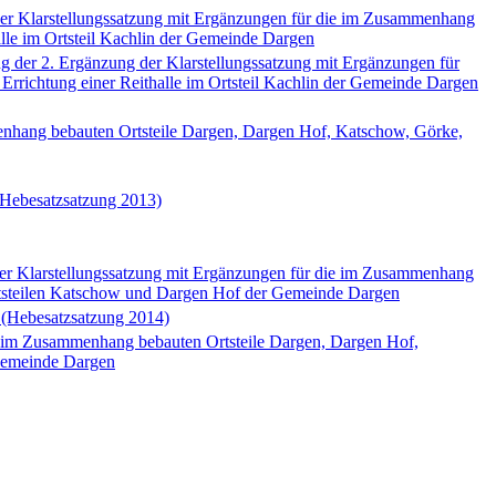
er Klarstellungssatzung mit Ergänzungen für die im Zusammenhang
lle im Ortsteil Kachlin der Gemeinde Dargen
der 2. Ergänzung der Klarstellungssatzung mit Ergänzungen für
rrichtung einer Reithalle im Ortsteil Kachlin der Gemeinde Dargen
nhang bebauten Ortsteile Dargen, Dargen Hof, Katschow, Görke,
(Hebesatzsatzung 2013)
r Klarstellungssatzung mit Ergänzungen für die im Zusammenhang
rtsteilen Katschow und Dargen Hof der Gemeinde Dargen
 (Hebesatzsatzung 2014)
e im Zusammenhang bebauten Ortsteile Dargen, Dargen Hof,
 Gemeinde Dargen