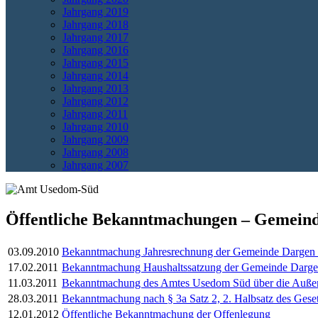
Jahrgang 2019
Jahrgang 2018
Jahrgang 2017
Jahrgang 2016
Jahrgang 2015
Jahrgang 2014
Jahrgang 2013
Jahrgang 2012
Jahrgang 2011
Jahrgang 2010
Jahrgang 2009
Jahrgang 2008
Jahrgang 2007
Öffentliche Bekanntmachungen – Gemeind
03.09.2010
Bekanntmachung Jahresrechnung der Gemeinde Dargen f
17.02.2011
Bekanntmachung Haushaltssatzung der Gemeinde Dargen 
11.03.2011
Bekanntmachung des Amtes Usedom Süd über die Außenbe
28.03.2011
Bekanntmachung nach § 3a Satz 2, 2. Halbsatz des Geset
12.01.2012
Öffentliche Bekanntmachung der Offenlegung