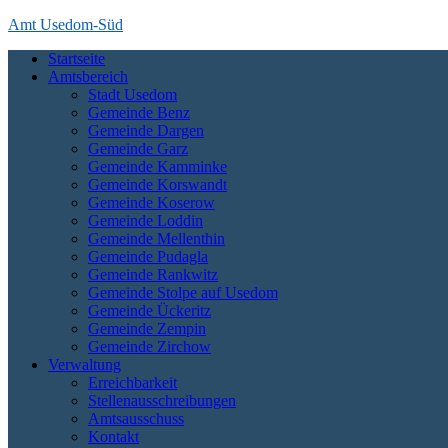
Skip
Amt Usedom-Süd
to
Startseite
content
Das Amt Usedom-Süd ist die Verwaltung für einen großen Bereich a
Amtsbereich
die Zecheriner Brücke im Süden der Insel.
Stadt Usedom
Gemeinde Benz
Gemeinde Dargen
Gemeinde Garz
Gemeinde Kamminke
Gemeinde Korswandt
Gemeinde Koserow
Gemeinde Loddin
Gemeinde Mellenthin
Gemeinde Pudagla
Gemeinde Rankwitz
Gemeinde Stolpe auf Usedom
Gemeinde Ückeritz
Gemeinde Zempin
Gemeinde Zirchow
Verwaltung
Erreichbarkeit
Stellenausschreibungen
Amtsausschuss
Kontakt