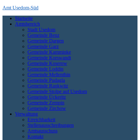
Skip
Amt Usedom-Süd
to
Startseite
content
Das Amt Usedom-Süd ist die Verwaltung für einen großen Bereich
Amtsbereich
auf der Insel Usedom. Es erstreckt sich vom Seebad Zempin im
Stadt Usedom
Nordwesten bis an die polnische Grenze bei Garz und Kamminke im
Gemeinde Benz
Osten und die Zecheriner Brücke im Süden der Insel.
Gemeinde Dargen
Gemeinde Garz
Gemeinde Kamminke
Gemeinde Korswandt
Gemeinde Koserow
Gemeinde Loddin
Gemeinde Mellenthin
Gemeinde Pudagla
Gemeinde Rankwitz
Gemeinde Stolpe auf Usedom
Gemeinde Ückeritz
Gemeinde Zempin
Gemeinde Zirchow
Verwaltung
Erreichbarkeit
Stellenausschreibungen
Amtsausschuss
Kontakt