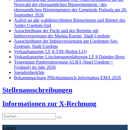
Neuwahl der ehrenamtlichen Bürgermeisterin / des
ehrenamtlichen Bürgermeisters der Gemeinde Pudagla am 20.
September 2026
Aufruf an alle wahlberechtigten Bürgerinnen und Bürger des
Amtes Usedom-Süd
Ausschreibung der Pacht und des Betriebs mit
Imbissversorgung der Marina Karnin, Stadt Usedom
Ausschreibung der Imbissversorgung am Usedomer-See-
Zentrum, Stadt Usedom
Verkaufsanzeige LF 8-TS8 (Robur LO)
Verkaufsanzeige Löschgruppenfahrzeug LF 8 Daimler-Benz
Tourenplan Papierentsorgung ALBA (Insel Usedom +
Festland) im Jahr 2026
Spendenberichte
Bekanntmachung Pflichtumtausch Information EMA 2026
Stellenausschreibungen
I
nformationen zur X-Rechnung
Suche
nach:
Links